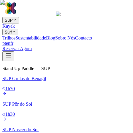
SUP
Kayak
Surf
Trilhos
Sustentabilidade
Blog
Sobre Nós
Contacto
pt
en
fr
Reservar Agora
Stand Up Paddle — SUP
SUP Grutas de Benagil
1h30
SUP Pôr do Sol
1h30
SUP Nascer do Sol