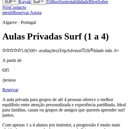
Kayak
Trilhos
Sustentabilidade
Blog
Sobre
SUP
Surf
Nós
Contacto
pt
en
fr
Reservar Agora
Algarve · Portugal
Aulas Privadas Surf (1 a 4)
5.0
(
500+
avaliações
)
TripAdvisor
2h
Idade mín.
6
+
A partir de
€
85
/pessoa
Reservar
A aula privada para grupos de até 4 pessoas oferece o melhor
equilíbrio entre atenção personalizada e experiência partilhada. Ideal
para famílias, casais ou grupos de amigos que querem aprender surf
juntos.
Com apenas 1 a 4 alunos por instrutor, a progressão é muito mais