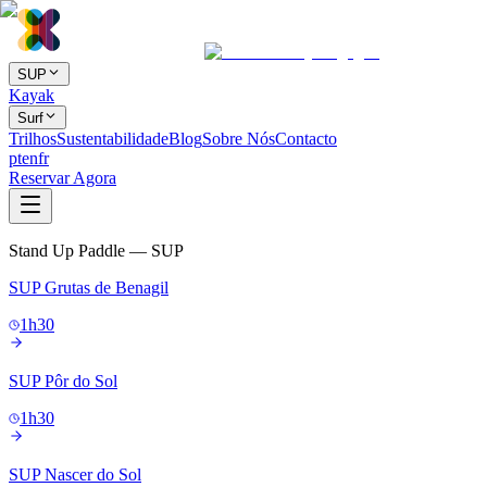
SUP
Kayak
Surf
Trilhos
Sustentabilidade
Blog
Sobre Nós
Contacto
pt
en
fr
Reservar Agora
Stand Up Paddle — SUP
SUP Grutas de Benagil
1h30
SUP Pôr do Sol
1h30
SUP Nascer do Sol