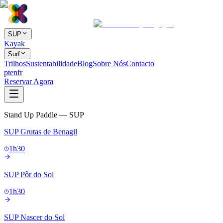
SUP
Kayak
Surf
Trilhos
Sustentabilidade
Blog
Sobre Nós
Contacto
pt
en
fr
Reservar Agora
Stand Up Paddle — SUP
SUP Grutas de Benagil
1h30
SUP Pôr do Sol
1h30
SUP Nascer do Sol