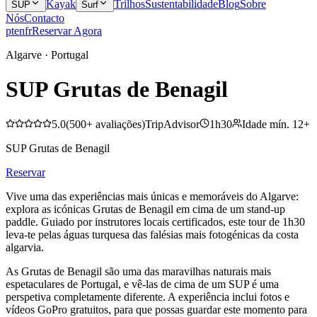
Kayak
Trilhos
Sustentabilidade
Blog
Sobre
SUP
Surf
Nós
Contacto
pt
en
fr
Reservar Agora
Algarve · Portugal
SUP Grutas de Benagil
5.0
(
500+
avaliações
)
TripAdvisor
1h30
Idade mín.
12
+
SUP Grutas de Benagil
Reservar
Vive uma das experiências mais únicas e memoráveis do Algarve:
explora as icónicas Grutas de Benagil em cima de um stand-up
paddle. Guiado por instrutores locais certificados, este tour de 1h30
leva-te pelas águas turquesa das falésias mais fotogénicas da costa
algarvia.
As Grutas de Benagil são uma das maravilhas naturais mais
espetaculares de Portugal, e vê-las de cima de um SUP é uma
perspetiva completamente diferente. A experiência inclui fotos e
vídeos GoPro gratuitos, para que possas guardar este momento para