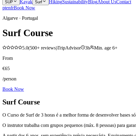
Kayak
Hiking
Sustainability
Blog
About Us
Contact
SUP
Surf
pt
en
fr
Book Now
Algarve · Portugal
Surf Course
5.0
(
500+
reviews
)
TripAdvisor
3h
Min. age
6
+
From
€
65
/person
Book Now
Surf Course
O Curso de Surf de 3 horas é a melhor forma de desenvolver bases sóli
O instrutor trabalha com grupos pequenos (máx. 8 pessoas) para garan
A partir dos 6 anos, sem experiência prévia necessária. Equipamento