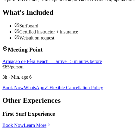
What's Included
Surfboard
Certified instructor + insurance
Wetsuit on request
Meeting Point
Armação de Pêra Beach — arrive 15 minutes before
€
65
/person
3h
·
Min. age
6
+
Book Now
WhatsApp
✓ Flexible Cancellation Policy
Other Experiences
First Surf Experience
Book Now
Learn More