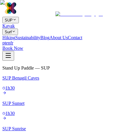
SUP
Kayak
Surf
Hiking
Sustainability
Blog
About Us
Contact
pt
en
fr
Book Now
Stand Up Paddle — SUP
SUP Benagil Caves
1h30
SUP Sunset
1h30
SUP Sunrise