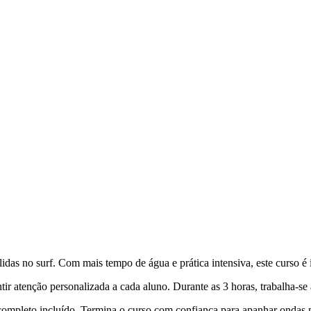
das no surf. Com mais tempo de água e prática intensiva, este curso é 
tir atenção personalizada a cada aluno. Durante as 3 horas, trabalha-se
 completo incluído. Termina o curso com confiança para apanhar ondas p